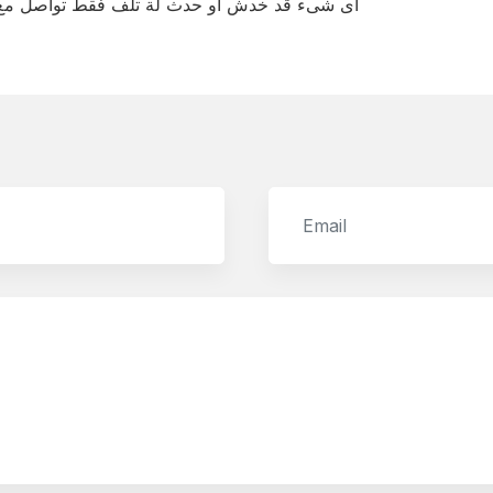
اى شىء قد خدش او حدث لة تلف فقط تواصل مع ش