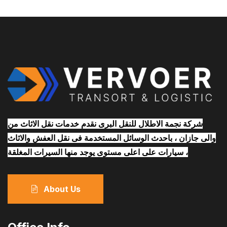
شركة نجمة الاطلال للنقل البرى نقدم خدمات نقل الاثاث من
والى جازان ، باحدث الوسائل المستخدمة فى نقل العفش والاثاث
، سيارات على اعلى مستوى يوجد منها السيرات المغلقة
About Us