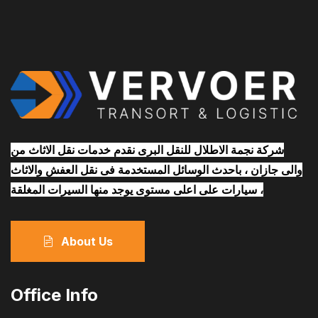
شركة نجمة الاطلال للنقل البرى نقدم خدمات نقل الاثاث من
والى جازان ، باحدث الوسائل المستخدمة فى نقل العفش والاثاث
، سيارات على اعلى مستوى يوجد منها السيرات المغلقة
About Us
Office Info