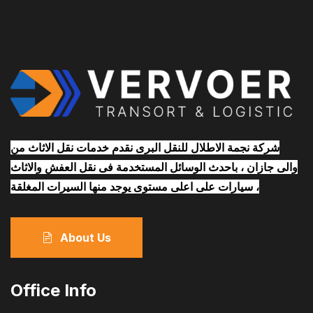
شركة نجمة الاطلال للنقل البرى نقدم خدمات نقل الاثاث من
والى جازان ، باحدث الوسائل المستخدمة فى نقل العفش والاثاث
، سيارات على اعلى مستوى يوجد منها السيرات المغلقة
About Us
Office Info