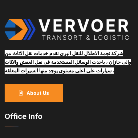
شركة نجمة الاطلال للنقل البرى نقدم خدمات نقل الاثاث من
والى جازان ، باحدث الوسائل المستخدمة فى نقل العفش والاثاث
، سيارات على اعلى مستوى يوجد منها السيرات المغلقة
About Us
Office Info