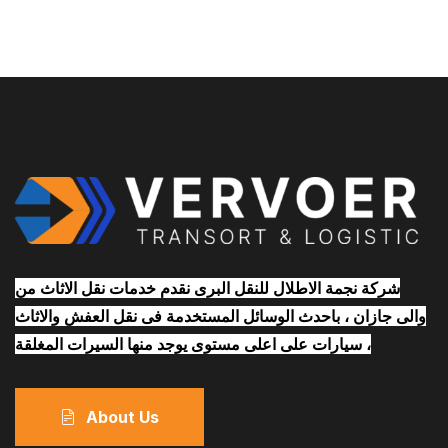
شركة نجمة الاطلال للنقل البرى نقدم خدمات نقل الاثاث من
والى جازان ، باحدث الوسائل المستخدمة فى نقل العفش والاثاث
، سيارات على اعلى مستوى يوجد منها السيرات المغلقة
About Us